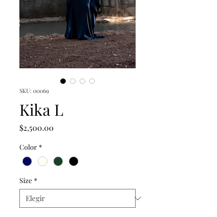
SKU: 00069
Kika L
Precio
$2,500.00
Color
*
Size
*