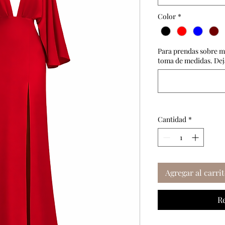
Color
*
Para prendas sobre me
toma de medidas. Deja
Cantidad
*
Agregar al carri
R